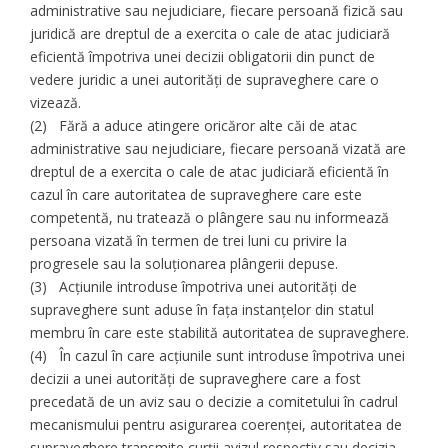
administrative sau nejudiciare, fiecare persoană fizică sau
juridică are dreptul de a exercita o cale de atac judiciară
eficientă împotriva unei decizii obligatorii din punct de
vedere juridic a unei autorități de supraveghere care o
vizează.
(2) Fără a aduce atingere oricăror alte căi de atac
administrative sau nejudiciare, fiecare persoană vizată are
dreptul de a exercita o cale de atac judiciară eficientă în
cazul în care autoritatea de supraveghere care este
competentă, nu tratează o plângere sau nu informează
persoana vizată în termen de trei luni cu privire la
progresele sau la soluționarea plângerii depuse.
(3) Acțiunile introduse împotriva unei autorități de
supraveghere sunt aduse în fața instanțelor din statul
membru în care este stabilită autoritatea de supraveghere.
(4) În cazul în care acțiunile sunt introduse împotriva unei
decizii a unei autorități de supraveghere care a fost
precedată de un aviz sau o decizie a comitetului în cadrul
mecanismului pentru asigurarea coerenței, autoritatea de
supraveghere transmite curții avizul respectiv sau decizia