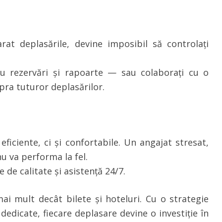
at deplasările, devine imposibil să controlați
u rezervări și rapoarte — sau colaborați cu o
ra tuturor deplasărilor.
ficiente, ci și confortabile. Un angajat stresat,
u va performa la fel.
re de calitate și asistență 24/7.
i mult decât bilete și hoteluri. Cu o strategie
 dedicate, fiecare deplasare devine o investiție în