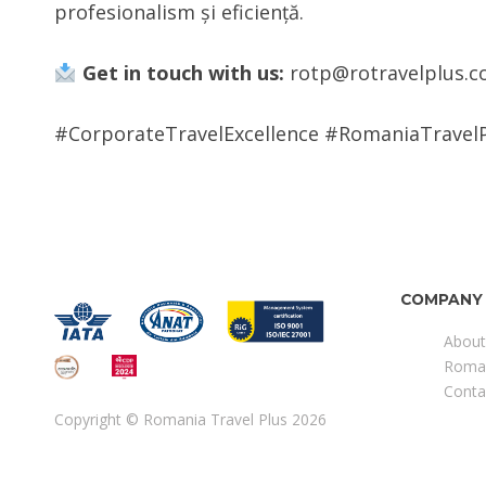
profesionalism și eficiență.
Get in touch with us:
rotp@rotravelplus.
#CorporateTravelExcellence #RomaniaTravelP
COMPANY
About
Roma
Conta
Copyright © Romania Travel Plus 2026