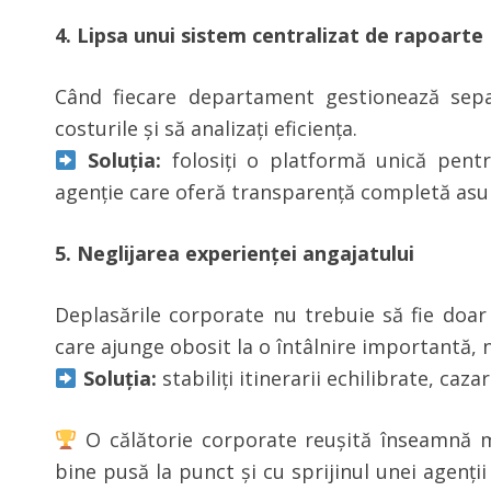
4. Lipsa unui sistem centralizat de rapoarte
Când fiecare departament gestionează separ
costurile și să analizați eficiența.
Soluția:
folosiți o platformă unică pentr
agenție care oferă transparență completă asup
5. Neglijarea experienței angajatului
Deplasările corporate nu trebuie să fie doar e
care ajunge obosit la o întâlnire importantă, n
Soluția:
stabiliți itinerarii echilibrate, caza
O călătorie corporate reușită înseamnă ma
bine pusă la punct și cu sprijinul unei agenții