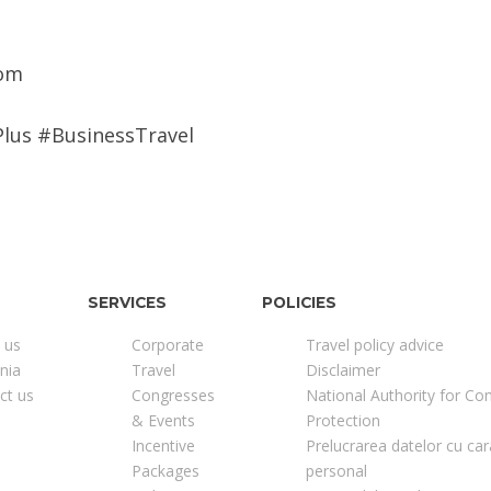
com
lus #BusinessTravel
SERVICES
POLICIES
 us
Corporate
Travel policy advice
nia
Travel
Disclaimer
ct us
Congresses
National Authority for C
& Events
Protection
Incentive
Prelucrarea datelor cu car
Packages
personal