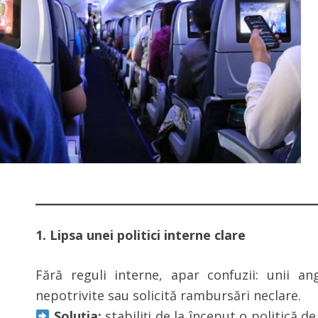
1. Lipsa unei politici interne clare
Fără reguli interne, apar confuzii: unii anga
nepotrivite sau solicită rambursări neclare.
Soluția:
stabiliți de la început o politică d