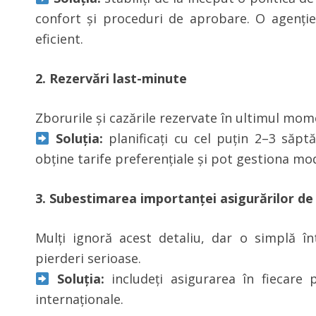
confort și proceduri de aprobare. O agenție
eficient.
2. Rezervări last-minute
Zborurile și cazările rezervate în ultimul mom
Soluția:
planificați cu cel puțin 2–3 săpt
obține tarife preferențiale și pot gestiona modi
3. Subestimarea importanței asigurărilor de
Mulți ignoră acest detaliu, dar o simplă î
pierderi serioase.
Soluția:
includeți asigurarea în fiecare 
internaționale.