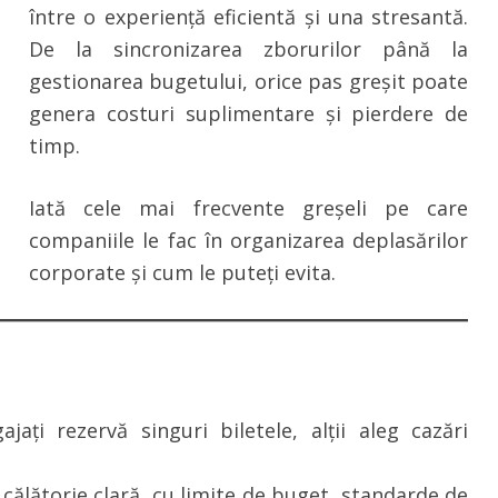
între o experiență eficientă și una stresantă.
De la sincronizarea zborurilor până la
gestionarea bugetului, orice pas greșit poate
genera costuri suplimentare și pierdere de
timp.
Iată cele mai frecvente greșeli pe care
companiile le fac în organizarea deplasărilor
corporate și cum le puteți evita.
jați rezervă singuri biletele, alții aleg cazări
e călătorie clară, cu limite de buget, standarde de