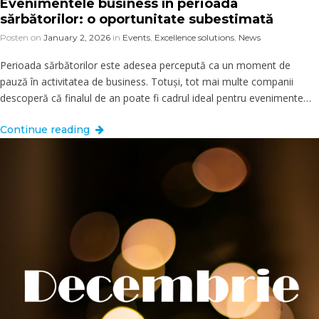
Evenimentele business în perioada
sărbătorilor: o oportunitate subestimată
Posten on
January 2, 2026
in
Events
,
Excellence solutions
,
News
Perioada sărbătorilor este adesea percepută ca un moment de
pauză în activitatea de business. Totuși, tot mai multe companii
descoperă că finalul de an poate fi cadrul ideal pentru evenimente…
Continue reading