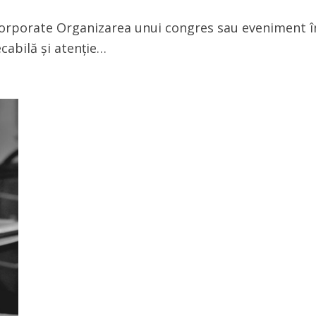
corporate Organizarea unui congres sau eveniment î
ecabilă și atenție…