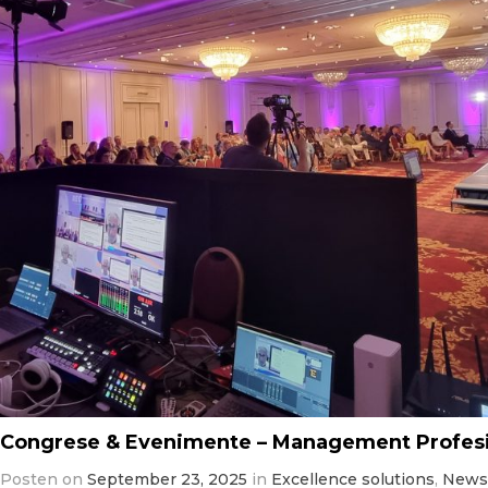
Congrese & Evenimente – Management Profesio
Posten on
September 23, 2025
in
Excellence solutions
,
News