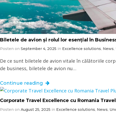
Biletele de avion și rolul lor esențial în Busine
Posten on
September 4, 2025
in
Excellence solutions
,
News
,
De ce sunt biletele de avion vitale în călătoriile cor
de business, biletele de avion nu…
Continue reading
Corporate Travel Excellence cu Romania Travel
Posten on
August 25, 2025
in
Excellence solutions
,
News
,
Unc